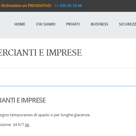
 Richiedete un PREVENTIVO
>> 035 90 18 68
HOME
CHI SIAMO
PRIVATI
BUSINESS
SICUREZ
RCIANTI E IMPRESE
ANTI E IMPRESE
ogno temporaneo di spazio o per lunghe giacenze.
izione 24 h/7 gg.