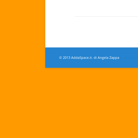
© 2013 AddaSpace.it. di
Angela Zappa
giallocrom